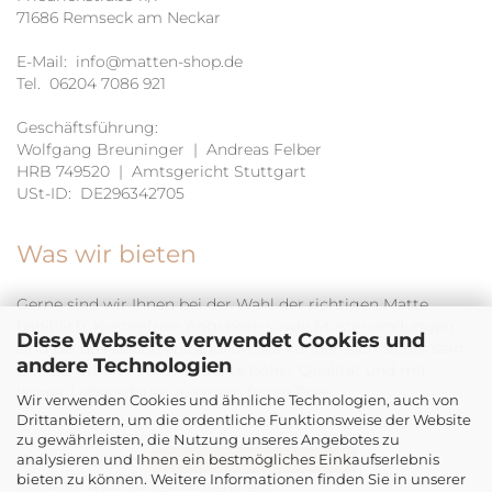
71686 Remseck am Neckar
E-Mail:
info@matten-shop.de
Tel. 06204 7086 921
Geschäftsführung:
Wolfgang Breuninger | Andreas Felber
HRB 749520 | Amtsgericht Stuttgart
USt-ID: DE296342705
Was wir bieten
Gerne sind wir Ihnen bei der Wahl der richtigen Matte
behilflich. Kostenfreie Angebote sowie Mustersendungen
Diese Webseite verwendet Cookies und
sind bei uns selbstverständlich. Sie können sich sicher sein:
andere Technologien
Bei uns erhalten Sie Produkte hoher Qualität und mit
langer Lebensdauer zu einem fairen Preis.
Wir verwenden Cookies und ähnliche Technologien, auch von
______________________________________
Drittanbietern, um die ordentliche Funktionsweise der Website
zu gewährleisten, die Nutzung unseres Angebotes zu
analysieren und Ihnen ein bestmögliches Einkaufserlebnis
Widerrufsrecht
Hier Vertrag widerrufen!
bieten zu können. Weitere Informationen finden Sie in unserer
Versand- & Zahlungsbedingungen