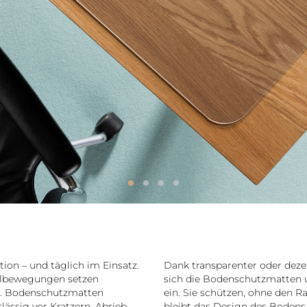
!
tion – und täglich im Einsatz.
Dank transparenter oder dez
llbewegungen setzen
sich die Bodenschutzmatten 
k. Bodenschutzmatten
ein. Sie schützen, ohne den 
ässig vor Kratzern, Abrieb
bleibt das Design des Bodens 