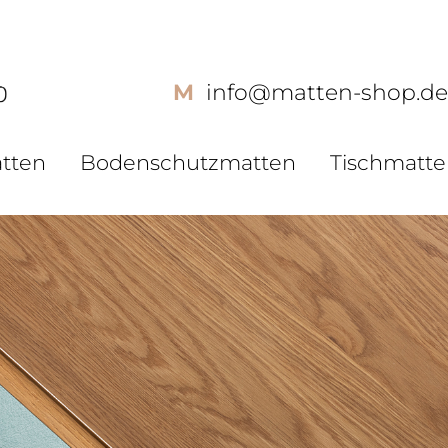
M
info@matten-shop.d
E-M
tten
Bodenschutzmatten
Tischmatt
Pas
Konto
Passw