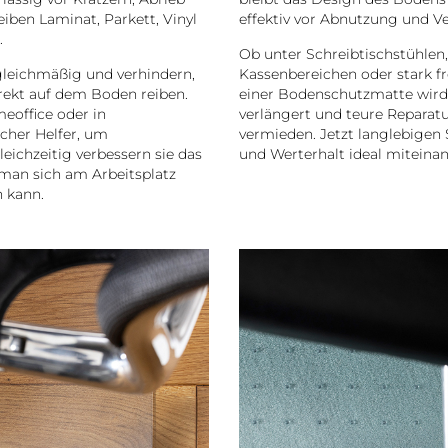
iben Laminat, Parkett, Vinyl
effektiv vor Abnutzung und 
.
Ob unter Schreibtischstühlen,
gleichmäßig und verhindern,
Kassenbereichen oder stark f
rekt auf dem Boden reiben.
einer Bodenschutzmatte wird
eoffice oder in
verlängert und teure Repara
cher Helfer, um
vermieden. Jetzt langlebigen 
ichzeitig verbessern sie das
und Werterhalt ideal miteinan
 man sich am Arbeitsplatz
 kann.