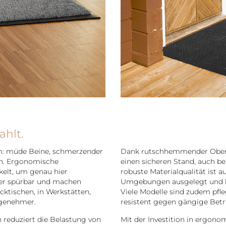
ahlt.
em: müde Beine, schmerzender
Dank rutschhemmender Oberf
on. Ergonomische
einen sicheren Stand, auch be
elt, um genau hier
robuste Materialqualität ist a
per spürbar und machen
Umgebungen ausgelegt und h
cktischen, in Werkstätten,
Viele Modelle sind zudem pfl
ngenehmer.
resistent gegen gängige Betri
 reduziert die Belastung von
Mit der Investition in ergon