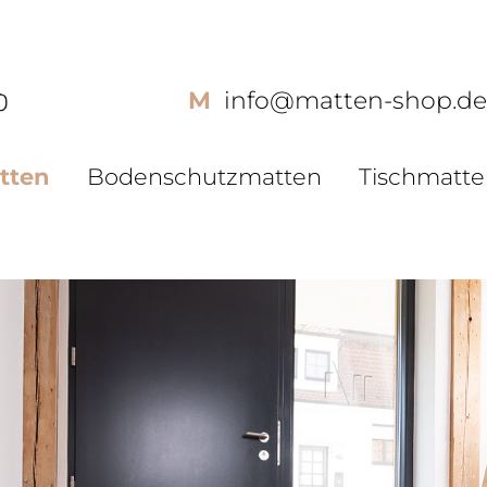
M
info@matten-shop.d
E-M
tten
Bodenschutzmatten
Tischmatt
Pas
Konto
Passw