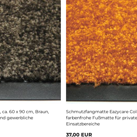
ca. 60 x 90 cm, Braun,
Schmutzfangmatte Eazycare Color
und gewerbliche
farbenfrohe Fußmatte für privat
Einsatzbereiche
37,00 EUR