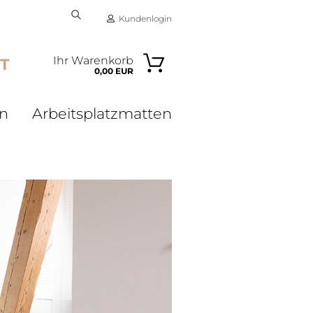
Kundenlogin
Suche...
Ihr Warenkorb
e
T
06204 7086 921
0,00 EUR
ail
en
Arbeitsplatzmatten
swort
 erstellen
ort vergessen?