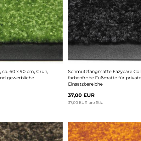
ca. 60 x 90 cm, Grün,
Schmutzfangmatte Eazycare Color
und gewerbliche
farbenfrohe Fußmatte für privat
Einsatzbereiche
37,00 EUR
37,00 EUR pro Stk.