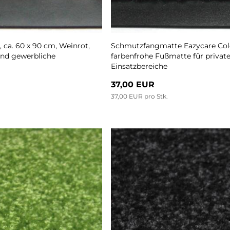
ca. 60 x 90 cm, Weinrot,
Schmutzfangmatte Eazycare Color
und gewerbliche
farbenfrohe Fußmatte für privat
Einsatzbereiche
37,00 EUR
37,00 EUR pro Stk.